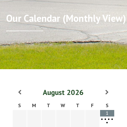
Our Calendar (Monthly View)
August
2026
S
M
T
W
T
F
S
1
•
•
•
•
•